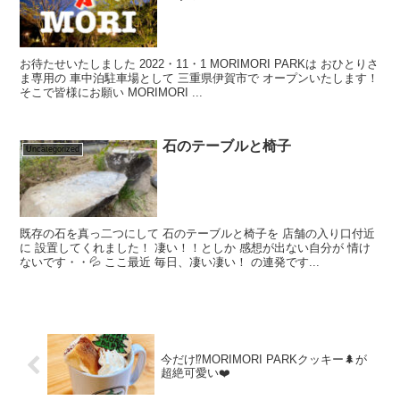
お待たせいたしました 2022・11・1 MORIMORI PARKは おひとりさ
ま専用の 車中泊駐車場として 三重県伊賀市で オープンいたします！
そこで皆様にお願い MORIMORI ...
石のテーブルと椅子
Uncategorized
既存の石を真っ二つにして 石のテーブルと椅子を 店舗の入り口付近
に 設置してくれました！ 凄い！！としか 感想が出ない自分が 情け
ないです・・💦 ここ最近 毎日、凄い凄い！ の連発です...
今だけ⁉️MORIMORI PARKクッキー🌲が
超絶可愛い❤️