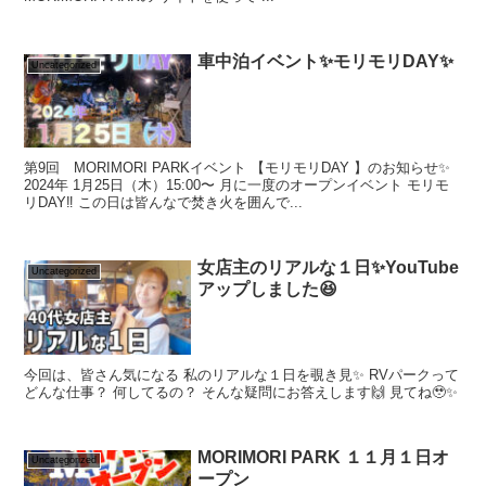
車中泊イベント✨モリモリDAY✨
Uncategorized
第9回 MORIMORI PARKイベント 【モリモリDAY 】のお知らせ✨
2024年 1月25日（木）15:00〜 月に一度のオープンイベント モリモ
リDAY‼️ この日は皆んなで焚き火を囲んで...
女店主のリアルな１日✨YouTube
Uncategorized
アップしました😆
今回は、皆さん気になる 私のリアルな１日を覗き見✨ RVパークって
どんな仕事？ 何してるの？ そんな疑問にお答えします🙌 見てね🥹✨
MORIMORI PARK １１月１日オ
Uncategorized
ープン