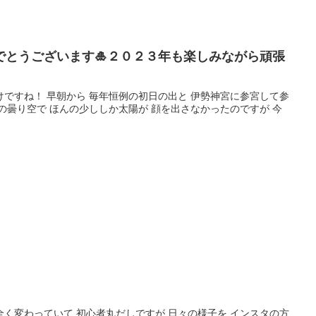
でとうございます🎍２０２３年も楽しみながら頑張
ですね！ 早朝から 毎年恒例の初日の出と 伊勢神宮に参宮して参
の曇り空で ほんの少ししか太陽が 顔を出さなかったのですが 今
せ
当時と全く変わっていて 初心者丸だしですが 日々の様子を インスタの方