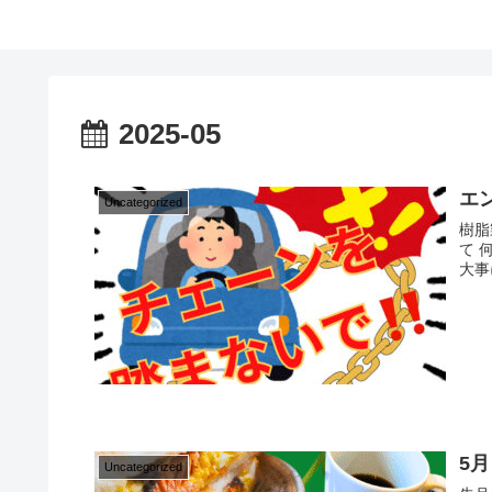
2025-05
エ
Uncategorized
樹脂
て 
大事
5
Uncategorized