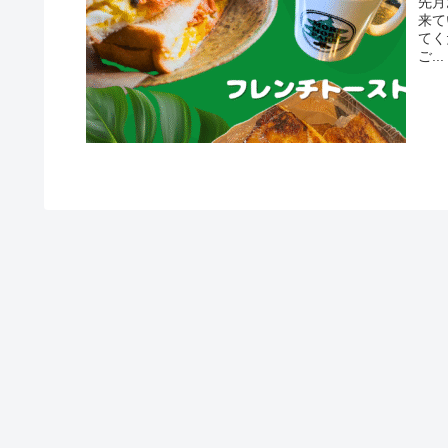
先月
来て
てく
ご...