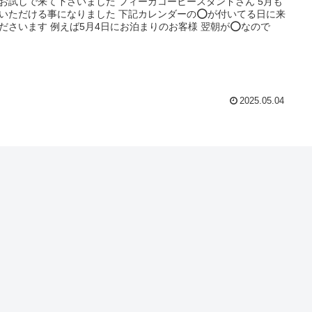
お試しで来て下さいました フィーカコーヒースタンドさん 5月も
いただける事になりました 下記カレンダーの⭕️が付いてる日に来
ださいます 例えば5月4日にお泊まりのお客様 翌朝が⭕️なので
2025.05.04