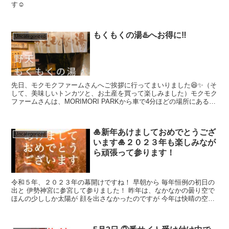
す☺️
もくもくの湯♨️へお得に‼️
Uncategorized
先日、モクモクファームさんへご挨拶に行ってまいりました😆✨（そ
して、美味しいトンカツと、お土産を買って楽しみました）モクモク
ファームさんは、MORIMORI PARKから車で4分ほどの場所にある人
気スポットです❣️ご存知の方も多いと思いま...
🎍新年あけましておめでとうござ
Uncategorized
います🎍２０２３年も楽しみなが
ら頑張って参ります！
令和５年、２０２３年の幕開けですね！ 早朝から 毎年恒例の初日の
出と 伊勢神宮に参宮して参りました！ 昨年は、なかなかの曇り空で
ほんの少ししか太陽が 顔を出さなかったのですが 今年は快晴の空に
...