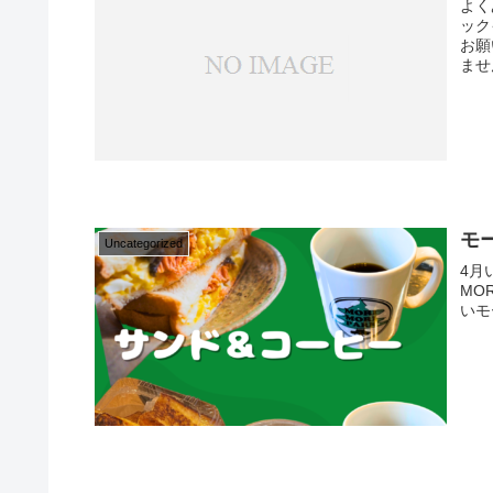
よく
ック
お願
ませ
モ
Uncategorized
4月
MO
いモ