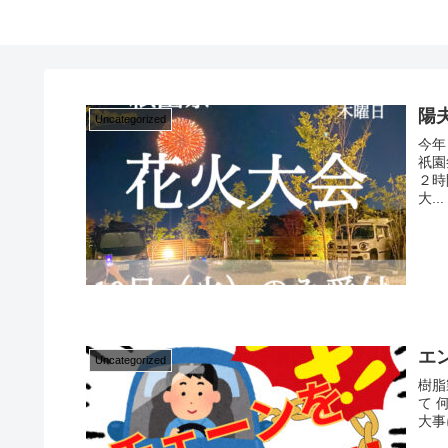
陽
Uncategorized
今年
祇園
２時
大...
エ
Uncategorized
樹脂
て 
大事